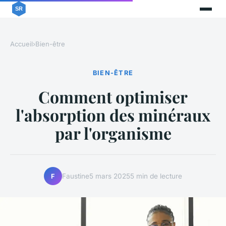
Accueil
›
Bien-être
BIEN-ÊTRE
Comment optimiser
l'absorption des minéraux
par l'organisme
Faustine
5 mars 2025
5 min de lecture
F