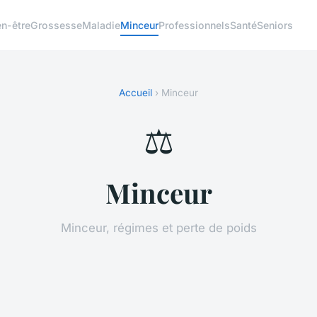
en-être
Grossesse
Maladie
Minceur
Professionnels
Santé
Seniors
Accueil
› Minceur
⚖️
Minceur
Minceur, régimes et perte de poids