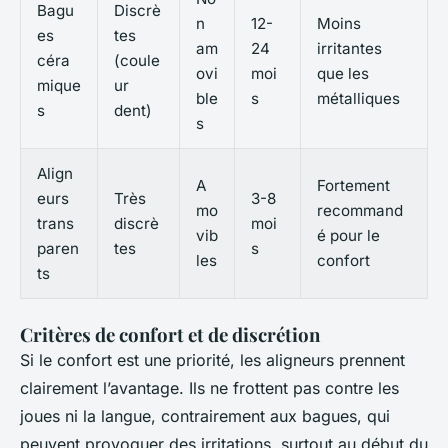
Bagu
Discrè
n
12-
Moins
es
tes
am
24
irritantes
céra
(coule
ovi
moi
que les
mique
ur
ble
s
métalliques
s
dent)
s
Align
A
Fortement
eurs
Très
3-8
mo
recommand
trans
discrè
moi
vib
é pour le
paren
tes
s
les
confort
ts
Critères de confort et de discrétion
Si le confort est une priorité, les aligneurs prennent
clairement l’avantage. Ils ne frottent pas contre les
joues ni la langue, contrairement aux bagues, qui
peuvent provoquer des irritations, surtout au début du