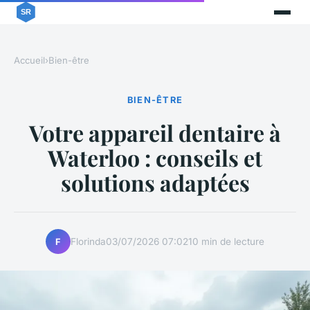
Accueil
›
Bien-être
BIEN-ÊTRE
Votre appareil dentaire à
Waterloo : conseils et
solutions adaptées
Florinda
03/07/2026 07:02
10 min de lecture
F