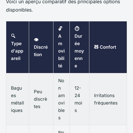
Voici un aperçu comparatif des principales options
disponibles.
🔓
⏱️
🔍
A
Dur
👁️
Type
m
ée
Discré
🧸 Confort
d'app
ovi
moy
tion
areil
bili
enn
té
e
No
Bagu
n
12-
Peu
es
am
24
Irritations
discrè
métall
ovi
moi
fréquentes
tes
iques
ble
s
s
No